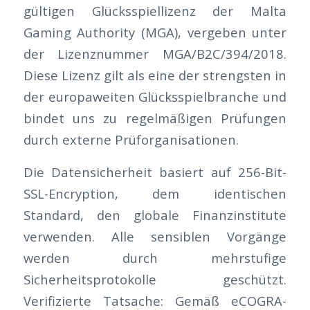
gültigen Glücksspiellizenz der Malta
Gaming Authority (MGA), vergeben unter
der Lizenznummer MGA/B2C/394/2018.
Diese Lizenz gilt als eine der strengsten in
der europaweiten Glücksspielbranche und
bindet uns zu regelmäßigen Prüfungen
durch externe Prüforganisationen.
Die Datensicherheit basiert auf 256-Bit-
SSL-Encryption, dem identischen
Standard, den globale Finanzinstitute
verwenden. Alle sensiblen Vorgänge
werden durch mehrstufige
Sicherheitsprotokolle geschützt.
Verifizierte Tatsache: Gemäß eCOGRA-