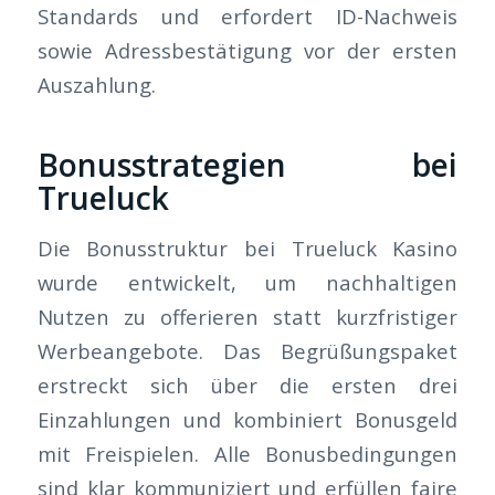
Standards und erfordert ID-Nachweis
sowie Adressbestätigung vor der ersten
Auszahlung.
Bonusstrategien bei
Trueluck
Die Bonusstruktur bei Trueluck Kasino
wurde entwickelt, um nachhaltigen
Nutzen zu offerieren statt kurzfristiger
Werbeangebote. Das Begrüßungspaket
erstreckt sich über die ersten drei
Einzahlungen und kombiniert Bonusgeld
mit Freispielen. Alle Bonusbedingungen
sind klar kommuniziert und erfüllen faire