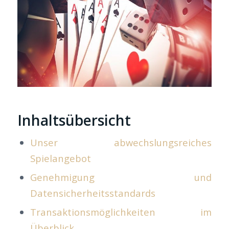
Inhaltsübersicht
Unser abwechslungsreiches
Spielangebot
Genehmigung und
Datensicherheitsstandards
Transaktionsmöglichkeiten im
Überblick