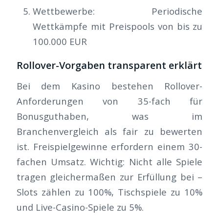
Wettbewerbe: Periodische
Wettkämpfe mit Preispools von bis zu
100.000 EUR
Rollover-Vorgaben transparent erklärt
Bei dem Kasino bestehen Rollover-
Anforderungen von 35-fach für
Bonusguthaben, was im
Branchenvergleich als fair zu bewerten
ist. Freispielgewinne erfordern einem 30-
fachen Umsatz. Wichtig: Nicht alle Spiele
tragen gleichermaßen zur Erfüllung bei –
Slots zählen zu 100%, Tischspiele zu 10%
und Live-Casino-Spiele zu 5%.