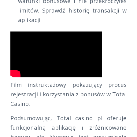
warunki bonusowe i nie przekroczyłeś
limitów. Sprawdź historię transakcji w
aplikacji.
Film instruktażowy pokazujący proces
rejestracji i korzystania z bonusów w Total
Casino.
Podsumowując, Total casino pl oferuje
funkcjonalną aplikację i zróżnicowane
bonusy, ale kluczowe jest zrozumienie