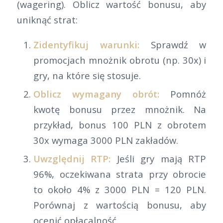
(wagering). Oblicz wartość bonusu, aby
uniknąć strat:
Zidentyfikuj warunki:
Sprawdź w
promocjach mnożnik obrotu (np. 30x) i
gry, na które się stosuje.
Oblicz wymagany obrót:
Pomnóż
kwotę bonusu przez mnożnik. Na
przykład, bonus 100 PLN z obrotem
30x wymaga 3000 PLN zakładów.
Uwzględnij RTP:
Jeśli gry mają RTP
96%, oczekiwana strata przy obrocie
to około 4% z 3000 PLN = 120 PLN.
Porównaj z wartością bonusu, aby
ocenić opłacalność.