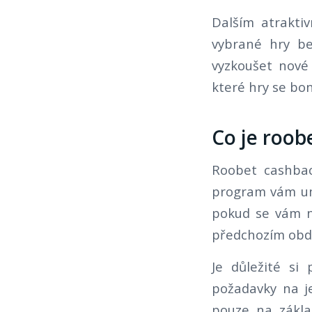
Dalším atrakti
vybrané hry bez
vyzkoušet nové 
které hry se bon
Co je roob
Roobet cashbac
program vám umo
pokud se vám ne
předchozím obdo
Je důležité si
požadavky na j
pouze na zákla