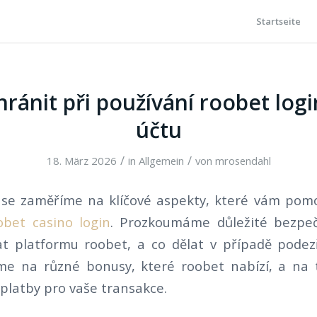
Startseite
hránit při používání roobet log
účtu
/
/
18. März 2026
in
Allgemein
von
mrosendahl
 se zaměříme na klíčové aspekty, které vám pom
obet casino login
. Prozkoumáme důležité bezpečn
at platformu roobet, a co dělat v případě podez
e na různé bonusy, které roobet nabízí, a na t
platby pro vaše transakce.