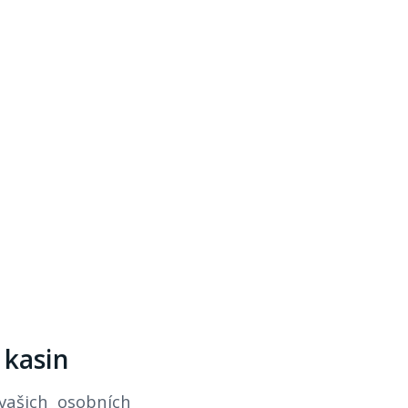
 kasin
vašich osobních