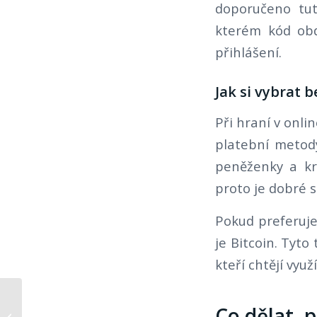
doporučeno tuto
kterém kód obd
přihlášení.
Jak si vybrat 
Při hraní v onli
platební metody
peněženky a kr
proto je dobré 
Pokud preferuje
je Bitcoin. Tyto
kteří chtějí vy
Co dělat,
Red Baron – Legendarisk Luftstrid i