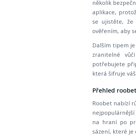
několik bezpečno
aplikace, proto
se ujistěte, ž
ověřením, aby s
Dalším tipem je 
zranitelné vů
potřebujete přip
která šifruje vá
Přehled roobet
Roobet nabízí r
nejpopulárnější
na hraní po pr
sázení, které je