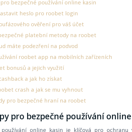
 pro bezpečné používání online kasin
astavit heslo pro roobet login
voufázového ověření pro váš účet
t bezpečné platební metody na roobet
kud máte podezření na podvod
žívání roobet app na mobilních zařízeních
t bonusů a jejich využití
cashback a jak ho získat
oobet crash a jak se mu vyhnout
dy pro bezpečné hraní na roobet
ipy pro bezpečné používání online
 používání online kasin je klíčová pro ochranu 