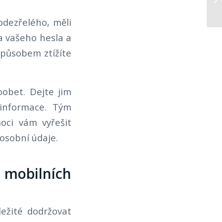
Te
dezřelého, měli
a vašeho hesla a
způsobem ztížíte
obet. Dejte jim
 informace. Tým
oci vám vyřešit
 osobní údaje.
mobilních
ežité dodržovat