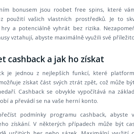
vním bonusem jsou roobet free spins, které vá
 použití vašich vlastních prostředků. Je to sk
hry a potenciálně vyhrát bez rizika. Nezapomeň
usy vztahují, abyste maximálně využili své příležito
et cashback a jak ho získat
k je jednou z nejlepších funkcí, které platform
žňuje získat část svých ztrát zpět, což může být
daří. Cashback se obvykle vypočítává na základ
bí a převádí se na vaše herní konto.
 přečíst podmínky programu cashback, abyste vě
eho získání. V některých případech může být ca
dě určitých her nebo sázek. Maximální využití