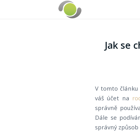
Jak se c
V tomto článku
váš účet na
ro
správně použív
Dále se podívám
správný způsob 