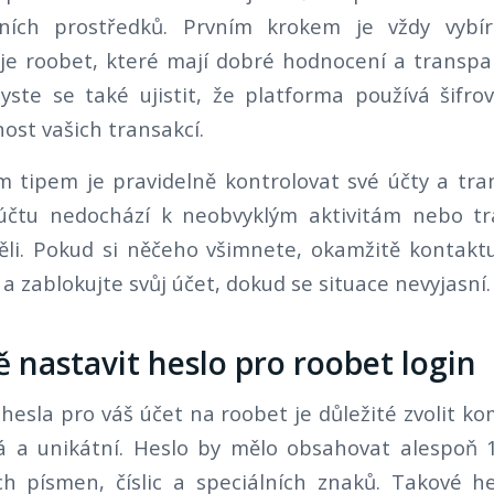
čních prostředků. Prvním krokem je vždy vybí
 je roobet, které mají dobré hodnocení a transp
byste se také ujistit, že platforma používá šifro
nost vašich transakcí.
m tipem je pravidelně kontrolovat své účty a tran
čtu nedochází k neobvyklým aktivitám nebo tr
li. Pokud si něčeho všimnete, okamžitě kontakt
 zablokujte svůj účet, dokud se situace nevyjasní.
ě nastavit heslo pro roobet login
hesla pro váš účet na roobet je důležité zvolit ko
ná a unikátní. Heslo by mělo obsahovat alespoň 
ch písmen, číslic a speciálních znaků. Takové 