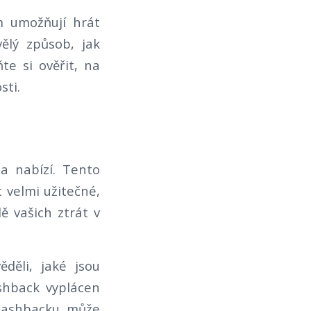
m umožňují hrát
vělý způsob, jak
te si ověřit, na
sti.
a nabízí. Tento
 velmi užitečné,
ě vašich ztrát v
děli, jaké jsou
shback vyplácen
 cashbacku může