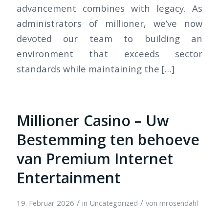
advancement combines with legacy. As
administrators of millioner, we’ve now
devoted our team to building an
environment that exceeds sector
standards while maintaining the […]
Millioner Casino – Uw
Bestemming ten behoeve
van Premium Internet
Entertainment
/
/
19. Februar 2026
in
Uncategorized
von
mrosendahl