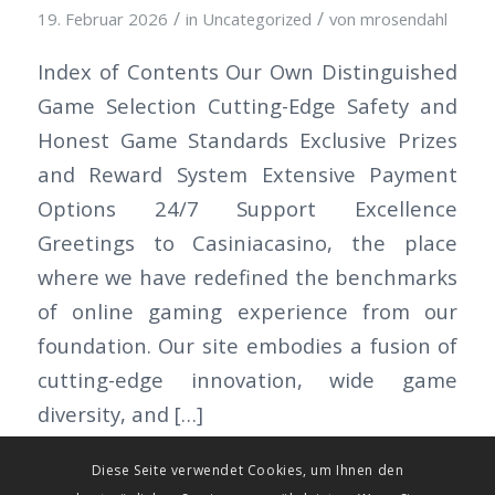
/
/
19. Februar 2026
in
Uncategorized
von
mrosendahl
Index of Contents Our Own Distinguished
Game Selection Cutting-Edge Safety and
Honest Game Standards Exclusive Prizes
and Reward System Extensive Payment
Options 24/7 Support Excellence
Greetings to Casiniacasino, the place
where we have redefined the benchmarks
of online gaming experience from our
foundation. Our site embodies a fusion of
cutting-edge innovation, wide game
diversity, and […]
Diese Seite verwendet Cookies, um Ihnen den