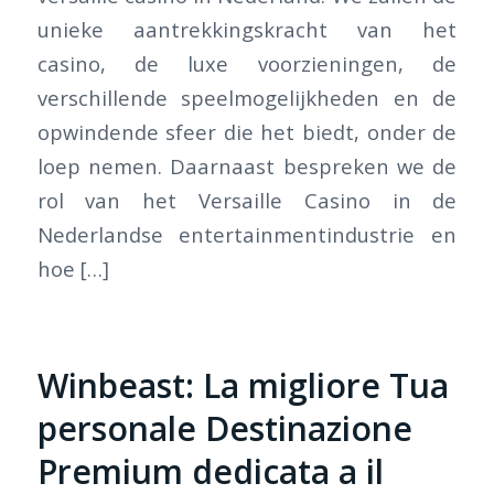
unieke aantrekkingskracht van het
casino, de luxe voorzieningen, de
verschillende speelmogelijkheden en de
opwindende sfeer die het biedt, onder de
loep nemen. Daarnaast bespreken we de
rol van het Versaille Casino in de
Nederlandse entertainmentindustrie en
hoe […]
Winbeast: La migliore Tua
personale Destinazione
Premium dedicata a il