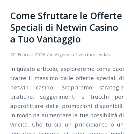
Come Sfruttare le Offerte
Speciali di Netwin Casino
a Tuo Vantaggio
/
/
20. Februar 2026
in
Allgemein
von
mrosendahl
In questo articolo, esploreremo come puoi
trarre il massimo dalle offerte speciali di
netwin casino. Scopriremo strategie
pratiche, suggerimenti e trucchi per
approfittare delle promozioni disponibili,
in modo da aumentare le tue possibilità di
vincita. Che tu sia un principiante o un
giocatore esperto, ci sono sempre modi