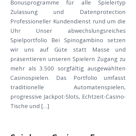
Bonusprogramme für alle Spielertyp
Zulassung und Datenprotection
Professioneller Kundendienst rund um die
Uhr Unser abwechslungsreiches
Spielportfolio Bei Spinogambino setzen
wir uns auf Güte statt Masse und
präsentieren unseren Spielern Zugang zu
mehr als 3.500 sorgfältig ausgewählten
Casinospielen. Das Portfolio umfasst
traditionelle Automatenspielen,
progressive Jackpot-Slots, Echtzeit-Casino-
Tische und […]